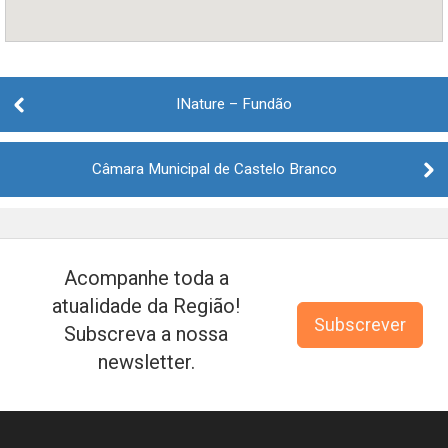
Post
navigation
INature – Fundão
Câmara Municipal de Castelo Branco
Acompanhe toda a
atualidade da Região!
Subscrever
Subscreva a nossa
newsletter.