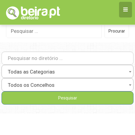
Skip
to
content
Procurar
Procurar
por:
Todas as Categorias
Todos os Concelhos