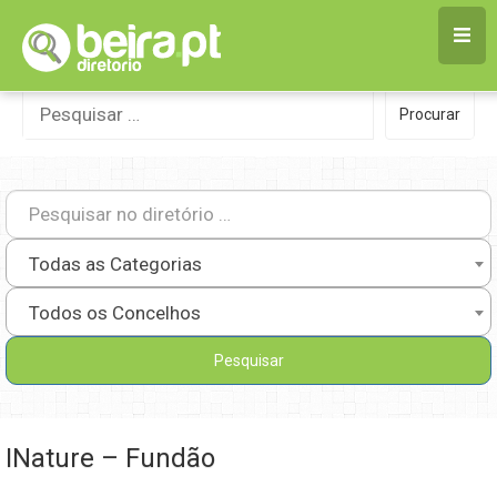
Skip
to
content
Procurar
Procurar
por:
Todas as Categorias
Todos os Concelhos
INature – Fundão