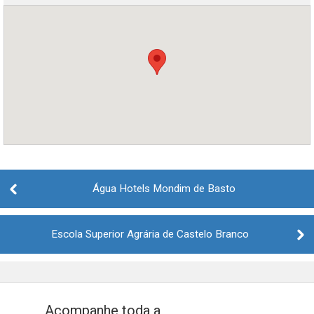
Post
navigation
Água Hotels Mondim de Basto
Escola Superior Agrária de Castelo Branco
Acompanhe toda a