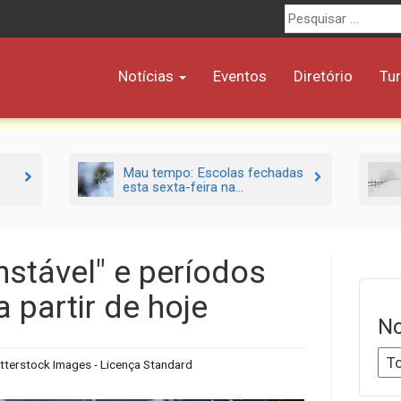
Procurar
por:
Notícias
Eventos
Diretório
Tu
Mau tempo: Escolas fechadas
esta sexta-feira na...
nstável" e períodos
a partir de hoje
No
tterstock Images - Licença Standard