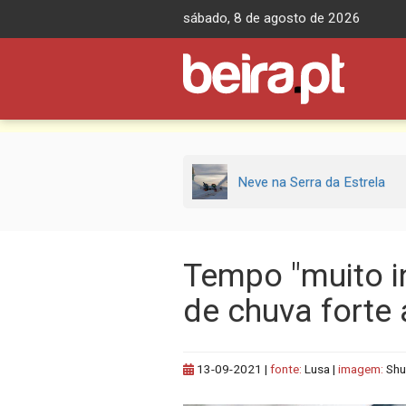
Skip
sábado, 8 de agosto de 2026
to
content
Neve na Serra da Estrela
Tempo "muito i
de chuva forte 
13-09-2021
|
fonte:
Lusa |
imagem:
Shu