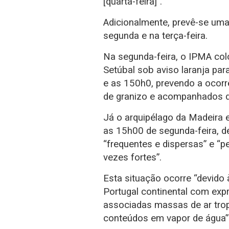
[quarta-feira]”.
Adicionalmente, prevê-se um
segunda e na terça-feira.
Na segunda-feira, o IPMA colo
Setúbal sob aviso laranja par
e as 150h0, prevendo a ocorrê
de granizo e acompanhados de
Já o arquipélago da Madeira 
as 15h00 de segunda-feira, d
“frequentes e dispersas” e “p
vezes fortes”.
Esta situação ocorre “devid
Portugal continental com expr
associadas massas de ar trop
conteúdos em vapor de água”