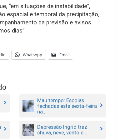
ue, “em situações de instabilidade”,
ção espacial e temporal da precipitação,
ompanhamento da previsão e avisos
mos dias”.
dIn
WhatsApp
Email
do
Mau tempo: Escolas
fechadas esta sexta-feira
na...
a
Depressão Ingrid traz
chuva, neve, vento e...