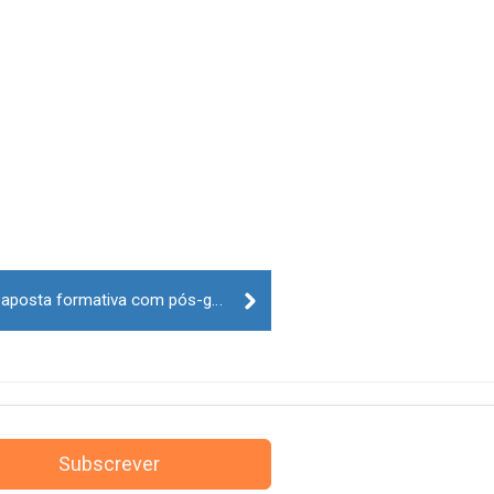
Politécnico da Guarda reforça aposta formativa com pós-graduação em Logística
Subscrever