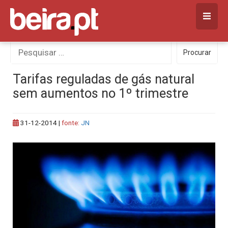
Skip
to
content
Procurar
Procurar
por:
Tarifas reguladas de gás natural
sem aumentos no 1º trimestre
31-12-2014
|
fonte:
JN