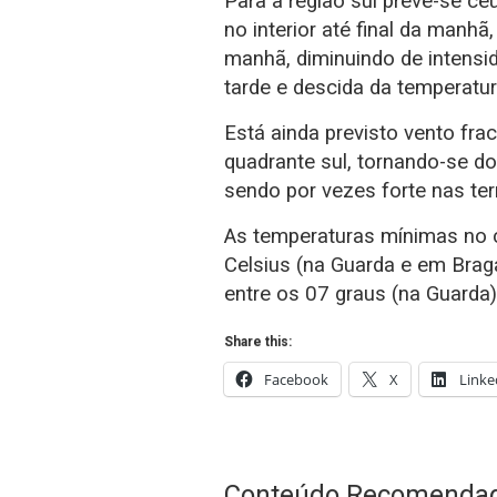
Para a região sul prevê-se c
no interior até final da manhã,
manhã, diminuindo de intensid
tarde e descida da temperatu
Está ainda previsto vento f
quadrante sul, tornando-se do 
sendo por vezes forte nas terr
As temperaturas mínimas no c
Celsius (na Guarda e em Bra
entre os 07 graus (na Guarda)
Share this:
Facebook
X
Linke
Conteúdo Recomenda