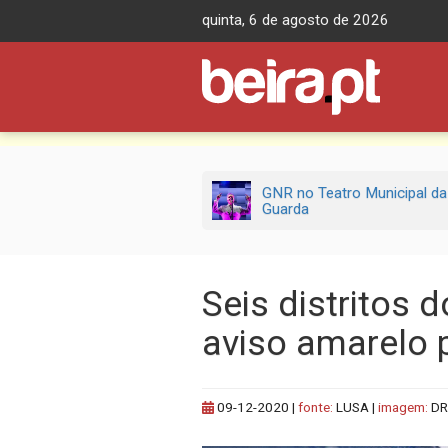
Skip
quinta, 6 de agosto de 2026
to
content
GNR no Teatro Municipal da
Guarda
Seis distritos 
aviso amarelo 
09-12-2020
|
fonte:
LUSA |
imagem:
DR