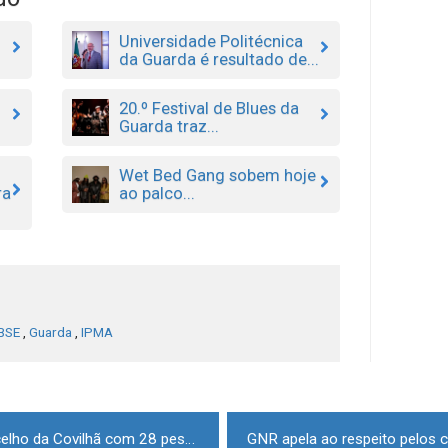
Universidade Politécnica
da Guarda é resultado de...
20.º Festival de Blues da
Guarda traz...
Wet Bed Gang sobem hoje
ra
ao palco...
BSE
,
Guarda
,
IPMA
Covid-19: Surto em lar do concelho da Covilhã com 28 pessoas infetadas