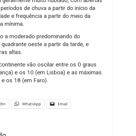
éu geralmente muito nublado, com abertas
 períodos de chuva a partir do início da
ade e frequência a partir do meio da
ra mínima.
raco a moderado predominando do
quadrante oeste a partir da tarde, e
as altas.
ontinente vão oscilar entre os 0 graus
gança) e os 10 (em Lisboa) e as máximas
 e os 18 (em Faro).
dIn
WhatsApp
Email
do