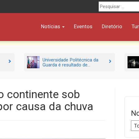
Procurar
por:
Notícias
Eventos
Diretório
Tu
Universidade Politécnica da
Guarda é resultado de...
do continente sob
por causa da chuva
No