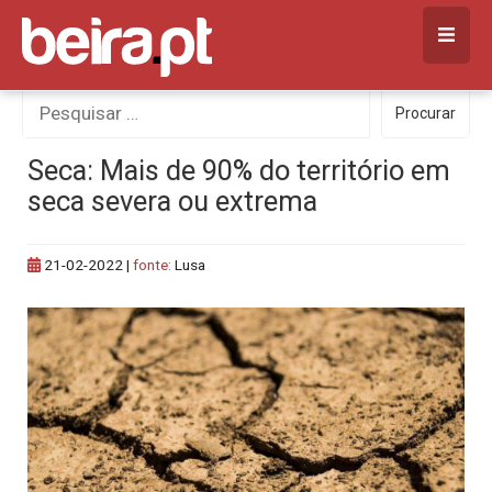
Skip
to
content
Procurar
Procurar
por:
Seca: Mais de 90% do território em
seca severa ou extrema
21-02-2022
|
fonte:
Lusa