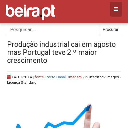
Skip
to
content
Procurar
Procurar
por:
Produção industrial cai em agosto
mas Portugal teve 2.º maior
crescimento
14-10-2014
|
fonte:
Porto Canal
|
imagem:
Shutterstock Images -
Licença Standard