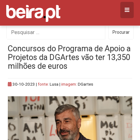
Skip
to
content
Procurar
Procurar
por:
Concursos do Programa de Apoio a
Projetos da DGArtes vão ter 13,350
milhões de euros
30-10-2023
|
fonte:
Lusa |
imagem:
DGartes