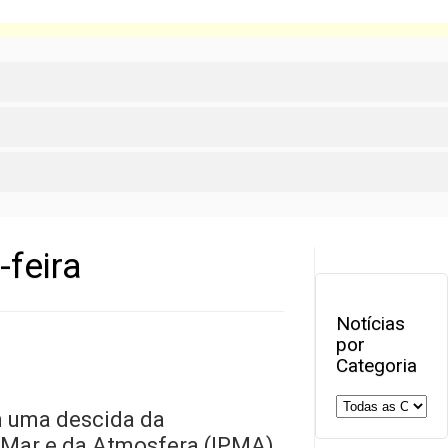
-feira
Notícias
por
Categoria
ém uma descida da
 Mar e da Atmosfera (IPMA).