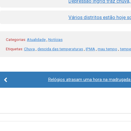
Depressão Ingrid traz chuva, 
Vários distritos estão hoje s
Categorias:
Atualidade
,
Notícias
Etiquetas:
Chuva
,
descida das temperaturas
,
IPMA
,
mau tempo
,
tempe
Post
Relógios atrasam uma hora na madrugada
navigation