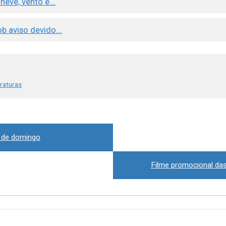
neve, vento e...
ob aviso devido...
raturas
 de domingo
Filme promocional das