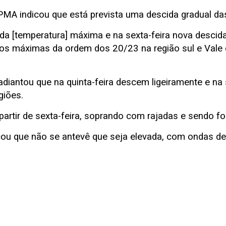
IPMA indicou que está prevista uma descida gradual d
a [temperatura] máxima e na sexta-feira nova descida.
mos máximas da ordem dos 20/23 na região sul e Vale d
diantou que na quinta-feira descem ligeiramente e na
giões.
rtir de sexta-feira, soprando com rajadas e sendo forte
icou que não se antevê que seja elevada, com ondas 