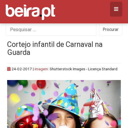
Skip
to
content
Procurar
Procurar
por:
Cortejo infantil de Carnaval na
Guarda
24-02-2017
|
imagem:
Shutterstock Images - Licença Standard