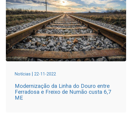
|
Notícias
22-11-2022
Modernização da Linha do Douro entre
Ferradosa e Freixo de Numão custa 6,7
ME