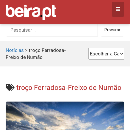
Skip
to
content
Procurar
Procurar
por:
Notícias
>
troço Ferradosa-
Freixo de Numão
troço Ferradosa-Freixo de Numão