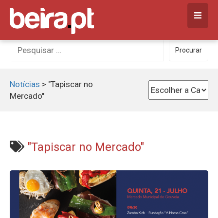
Skip
to
content
Procurar
Procurar
por:
Notícias
>
"Tapiscar no
Mercado"
"Tapiscar no Mercado"