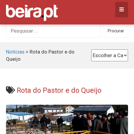
Skip
to
content
Procurar
Procurar
por:
Notícias
>
Rota do Pastor e do
Queijo
Rota do Pastor e do Queijo