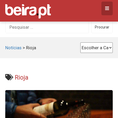
Skip
to
content
Procurar
Procurar
por:
Notícias
>
Rioja
Rioja