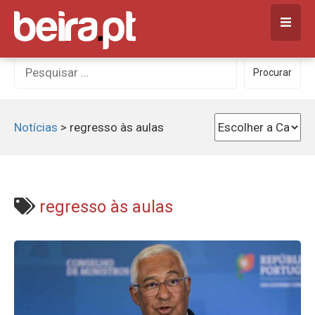
Skip
to
content
Procurar
Procurar
por:
Notícias
>
regresso às aulas
regresso às aulas