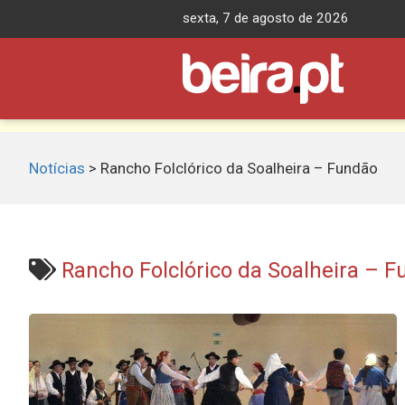
Skip
sexta, 7 de agosto de 2026
to
content
Notícias
>
Rancho Folclórico da Soalheira – Fundão
Rancho Folclórico da Soalheira – 