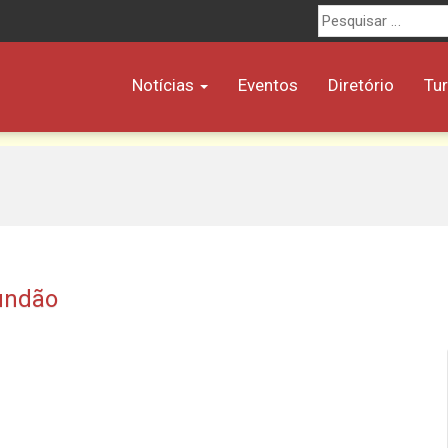
Procurar
por:
Notícias
Eventos
Diretório
Tu
Fundão