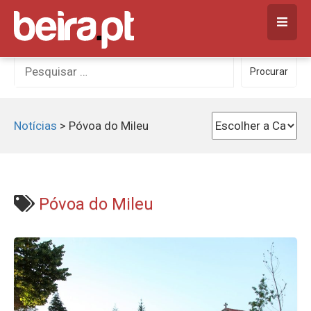
Skip
to
content
Procurar
Procurar
por:
Notícias
>
Póvoa do Mileu
Póvoa do Mileu