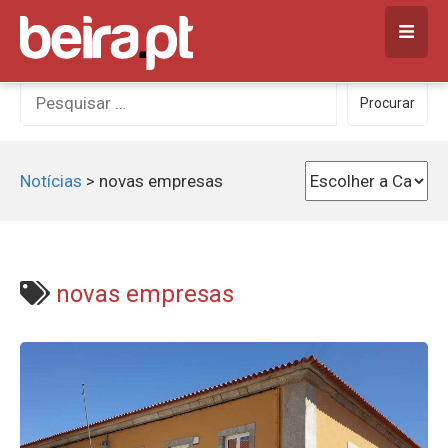
Skip
to
content
Procurar
Procurar
por:
Notícias
>
novas empresas
novas empresas