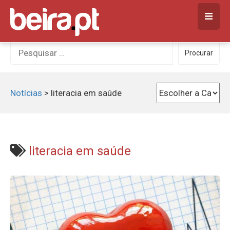
Skip
to
content
Procurar
Procurar
por:
Notícias
>
literacia em saúde
literacia em saúde