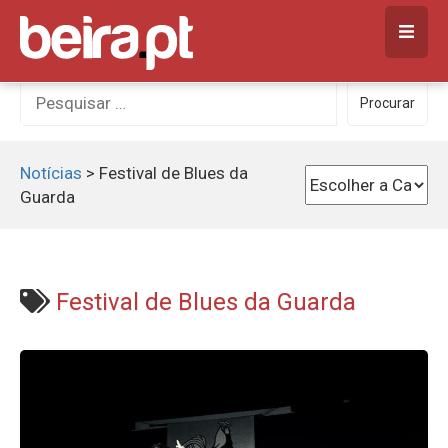
Skip
to
content
Procurar
Procurar
por:
Notícias
>
Festival de Blues da
Guarda
Festival de Blues da Guarda