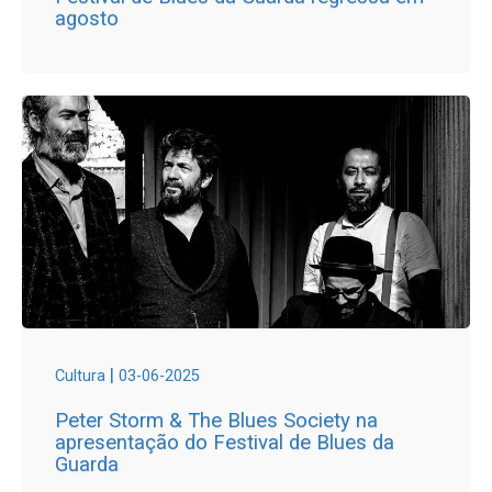
agosto
|
Cultura
03-06-2025
Peter Storm & The Blues Society na
apresentação do Festival de Blues da
Guarda