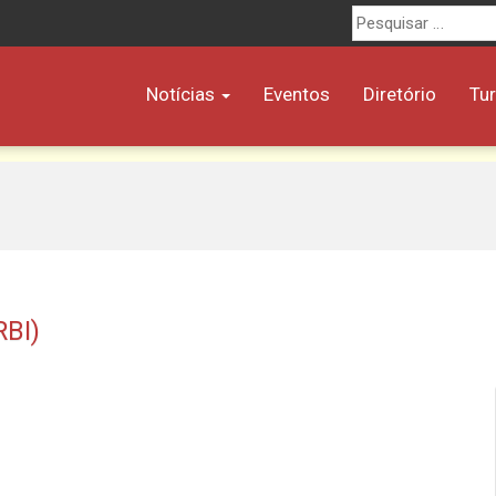
Procurar
por:
Notícias
Eventos
Diretório
Tu
RBI)