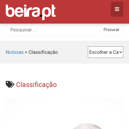
Skip
to
content
Procurar
Procurar
por:
Notícias
>
Classificação
Classificação