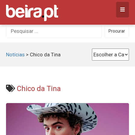
Skip
to
content
Procurar
Procurar
por:
Notícias
>
Chico da Tina
Chico da Tina