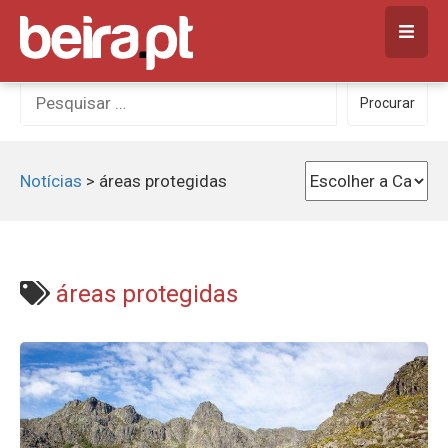
Skip
to
content
Procurar
Procurar
por:
Notícias
>
áreas protegidas
áreas protegidas