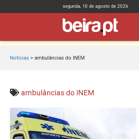
Skip
segunda, 10 de agosto de 2026
to
content
Notícias
>
ambulâncias do INEM
ambulâncias do INEM