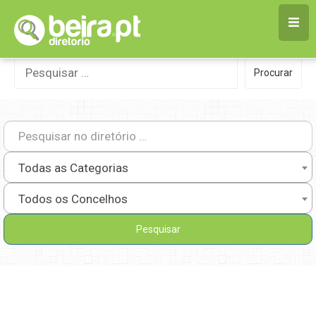
Skip
to
content
Procurar
Procurar
por:
Todas as Categorias
Todos os Concelhos