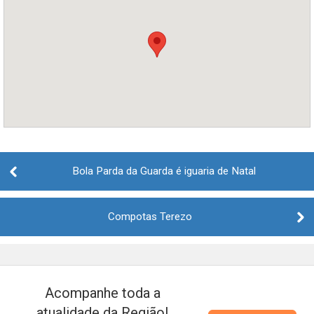
Post
navigation
Bola Parda da Guarda é iguaria de Natal
Compotas Terezo
Acompanhe toda a
atualidade da Região!