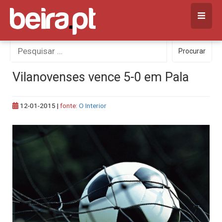
Skip
to
content
Procurar
Procurar
por:
Vilanovenses vence 5-0 em Pala
12-01-2015
|
fonte:
O Interior