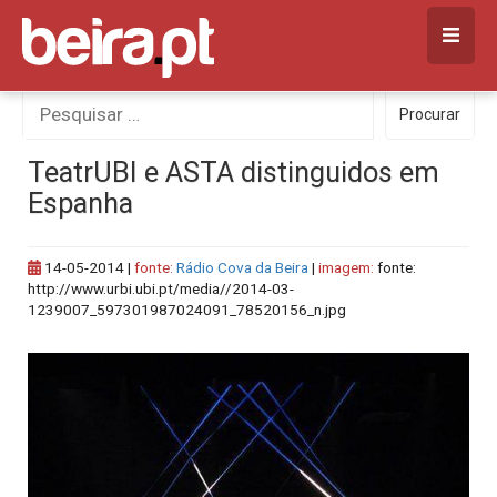
Skip
to
content
Procurar
Procurar
por:
TeatrUBI e ASTA distinguidos em
Espanha
14-05-2014
|
fonte:
Rádio Cova da Beira
|
imagem:
fonte:
http://www.urbi.ubi.pt/media//2014-03-
1239007_597301987024091_78520156_n.jpg