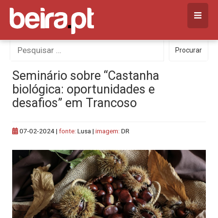
Skip
to
content
Procurar
Procurar
por:
Seminário sobre “Castanha
biológica: oportunidades e
desafios” em Trancoso
07-02-2024
|
fonte:
Lusa |
imagem:
DR