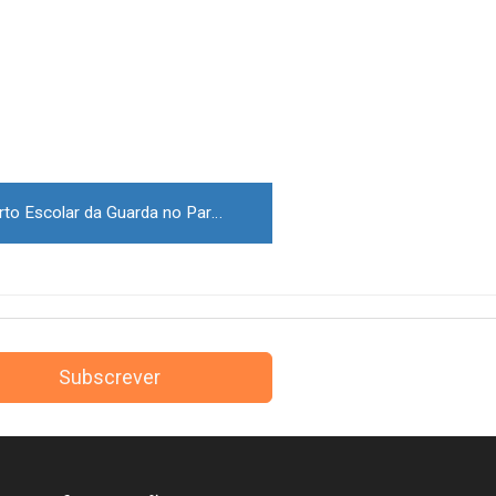
Corta-Mato Distrital do Desporto Escolar da Guarda no Parque Urbano do Rio Diz
Subscrever