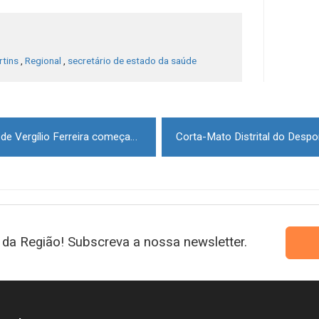
rtins
,
Regional
,
secretário de estado da saúde
Comemorações do centenário de Vergílio Ferreira começam hoje em Gouveia
da Região! Subscreva a nossa newsletter.