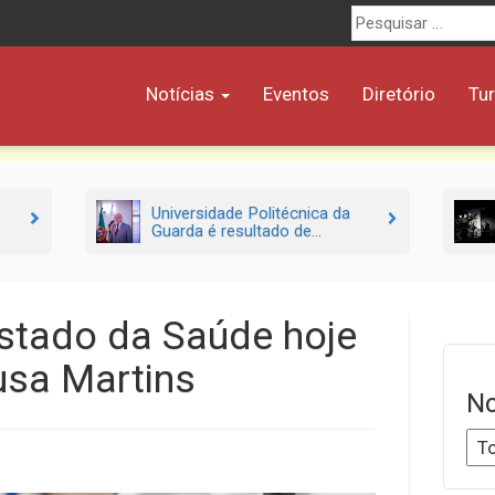
Procurar
por:
Notícias
Eventos
Diretório
Tu
Universidade Politécnica da
Guarda é resultado de...
Estado da Saúde hoje
usa Martins
No