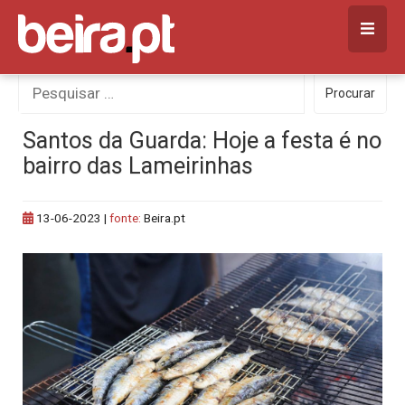
Skip
to
content
Procurar
Procurar
por:
Santos da Guarda: Hoje a festa é no
bairro das Lameirinhas
13-06-2023
|
fonte:
Beira.pt