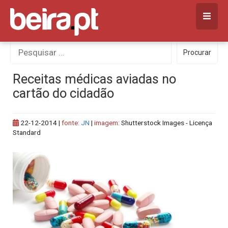
Skip
to
content
Procurar
Procurar
por:
Receitas médicas aviadas no
cartão do cidadão
22-12-2014
|
fonte:
JN
|
imagem:
Shutterstock Images - Licença
Standard