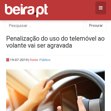
Skip
to
content
Procurar
Procurar
por:
Penalização do uso do telemóvel ao
volante vai ser agravada
19-07-2019
|
fonte:
Público