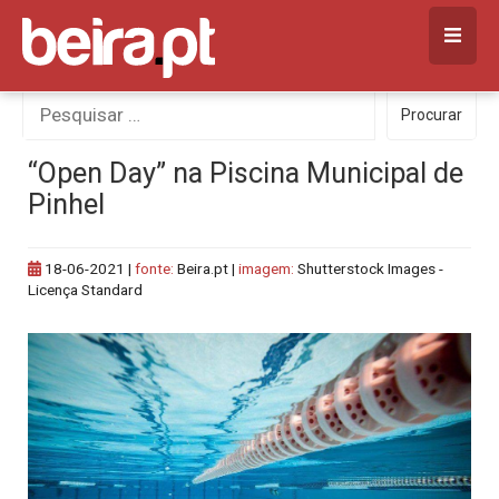
Skip
to
content
Procurar
Procurar
por:
“Open Day” na Piscina Municipal de
Pinhel
18-06-2021
|
fonte:
Beira.pt |
imagem:
Shutterstock Images -
Licença Standard