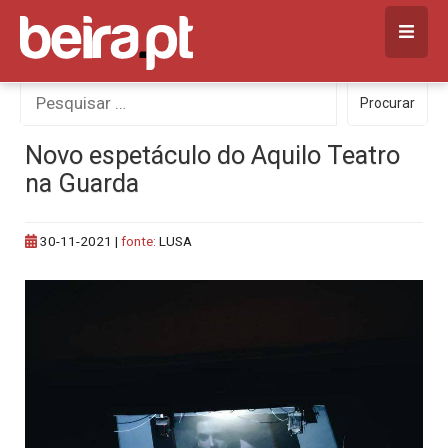
Skip
to
content
Procurar
Procurar
por:
Novo espetáculo do Aquilo Teatro
na Guarda
30-11-2021
|
fonte:
LUSA