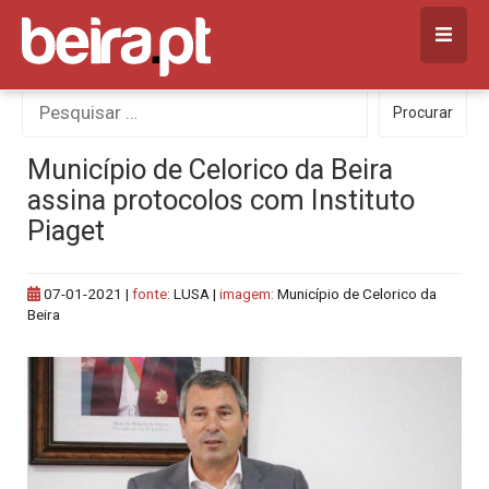
Skip
to
content
Procurar
Procurar
por:
Município de Celorico da Beira
assina protocolos com Instituto
Piaget
07-01-2021
|
fonte:
LUSA |
imagem:
Município de Celorico da
Beira