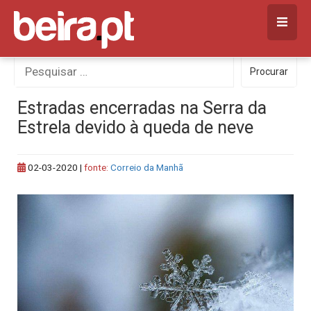
Skip
to
content
Procurar
Procurar
por:
Estradas encerradas na Serra da
Estrela devido à queda de neve
02-03-2020
|
fonte:
Correio da Manhã