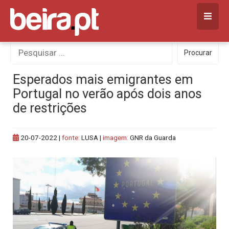
Skip
to
content
Procurar
Procurar
por:
Esperados mais emigrantes em
Portugal no verão após dois anos
de restrições
20-07-2022
|
fonte:
LUSA |
imagem:
GNR da Guarda