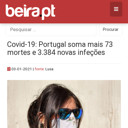
Skip
to
content
Procurar
Procurar
por:
Covid-19: Portugal soma mais 73
mortes e 3.384 novas infeções
03-01-2021
|
fonte:
Lusa