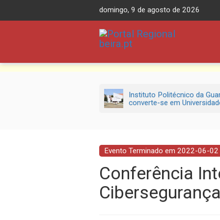
Skip
domingo, 9 de agosto de 2026
to
content
Instituto Politécnico da Gua
converte-se em Universidade
Evento Terminado em 2022-06-02
Conferência Int
Cibersegurança