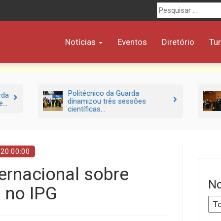
Procurar
por:
Notícias
Eventos
Diretório
Tu
Politécnico da Guarda
rda
dinamizou três sessões
...
científicas...
 20:00:00
ernacional sobre
No
 no IPG