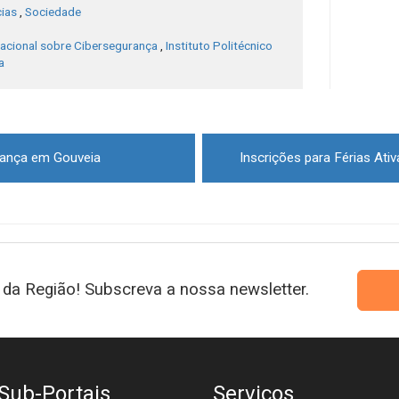
cias
,
Sociedade
nacional sobre Cibersegurança
,
Instituto Politécnico
a
riança em Gouveia
Inscrições para Férias Ati
da Região! Subscreva a nossa newsletter.
Sub-Portais
Serviços