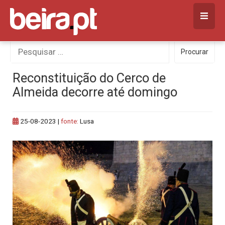
Skip
to
content
Procurar
Procurar
por:
Reconstituição do Cerco de
Almeida decorre até domingo
25-08-2023
|
fonte:
Lusa