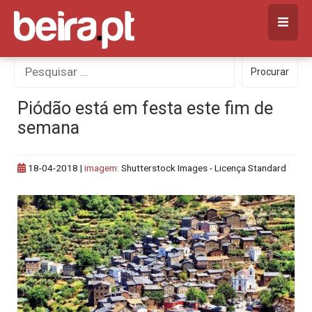
Skip
to
content
Procurar
Procurar
por:
Piódão está em festa este fim de
semana
18-04-2018
|
imagem:
Shutterstock Images - Licença Standard