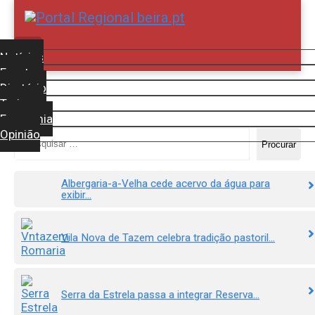
Skip
to
content
Notícias
Eventos
Diretório
Turismo
Economia
Opinião
Procurar
Procurar
por:
Albergaria-a-Velha cede acervo da água para
exibir...
Vila Nova de Tazem celebra tradição pastoril...
Serra da Estrela passa a integrar Reserva...