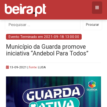
Skip
to
content
Procurar
Procurar
por:
Evento Terminado em 2021-09-18 13:00:00
Município da Guarda promove
iniciativa “Andebol Para Todos”
13-09-2021
|
fonte:
LUSA