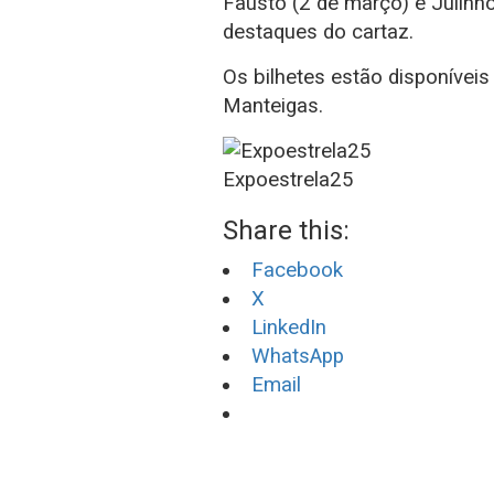
Fausto (2 de março) e Julinh
destaques do cartaz.
Os bilhetes estão disponíveis
Manteigas.
Expoestrela25
Share this:
Facebook
X
LinkedIn
WhatsApp
Email