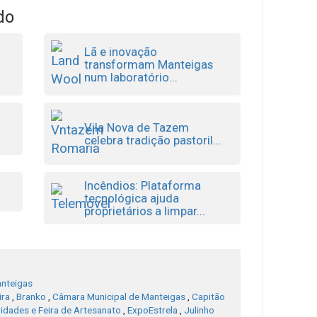
do
Lã e inovação
transformam Manteigas
num laboratório...
Vila Nova de Tazem
celebra tradição pastoril...
Incêndios: Plataforma
tecnológica ajuda
proprietários a limpar...
nteigas
ira
,
Branko
,
Câmara Municipal de Manteigas
,
Capitão
vidades e Feira de Artesanato
,
ExpoEstrela
,
Julinho