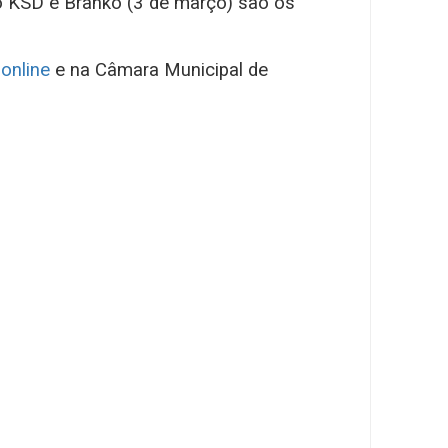
o KSD e Branko (3 de março) são os
online
e na Câmara Municipal de