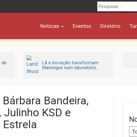
Procurar
por:
Notícias
Eventos
Diretório
Tu
o de
Lã e inovação transformam
Manteigas num laboratório...
 Bárbara Bandeira,
, Julinho KSD e
No
 Estrela