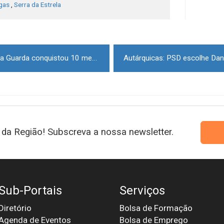
gas
,
Serra da Estrela
Associação Karate Shotokan da Guarda conquistou 10 medalhas no Torneio de Karate Amendoeiras em Flor
da Região! Subscreva a nossa newsletter.
Sub-Portais
Serviços
Diretório
Bolsa de Formação
Agenda de Eventos
Bolsa de Emprego