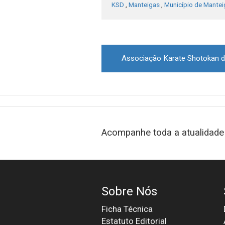
KSD
,
Manteigas
,
Município de Mantei
Post
navigation
Acompanhe toda a atualidade 
Sobre Nós
Ficha Técnica
Estatuto Editorial