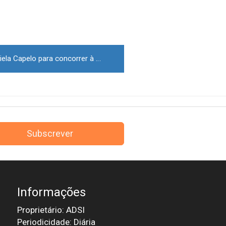
Autárquicas: PSD escolhe Daniela Capelo para concorrer à Câmara de Pinhel
Subscrever
Informações
Proprietário: ADSI
Periodicidade: Diária