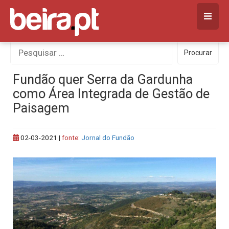
Skip
to
content
Procurar
Procurar
por:
Fundão quer Serra da Gardunha
como Área Integrada de Gestão de
Paisagem
02-03-2021
|
fonte:
Jornal do Fundão