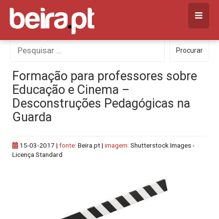
Skip
to
content
Procurar
Procurar
por:
Formação para professores sobre
Educação e Cinema –
Desconstruções Pedagógicas na
Guarda
15-03-2017
|
fonte:
Beira.pt |
imagem:
Shutterstock Images -
Licença Standard