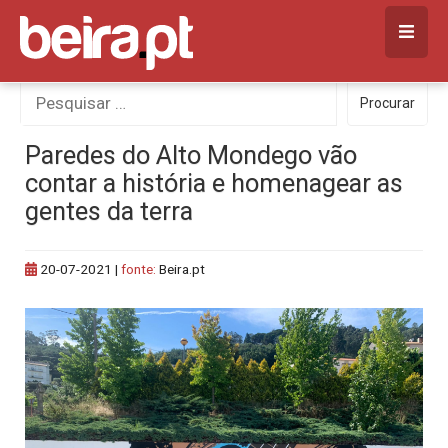
Skip
to
content
Procurar
Procurar
por:
Paredes do Alto Mondego vão
contar a história e homenagear as
gentes da terra
20-07-2021
|
fonte:
Beira.pt