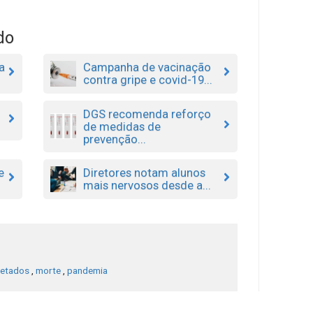
do
a
Campanha de vacinação
contra gripe e covid-19...
DGS recomenda reforço
de medidas de
prevenção...
e
Diretores notam alunos
mais nervosos desde a...
fetados
,
morte
,
pandemia