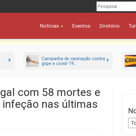
Procurar
por:
Notícias
Eventos
Diretório
Tu
Campanha de vacinação contra
gripe e covid-19...
ugal com 58 mortes e
 infeção nas últimas
No