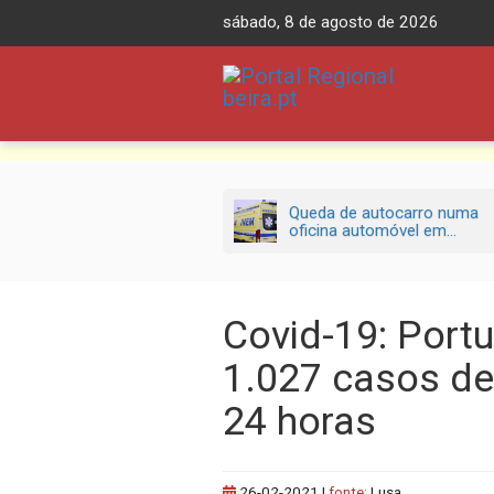
Skip
sábado, 8 de agosto de 2026
to
content
Queda de autocarro numa
oficina automóvel em...
Covid-19: Port
1.027 casos de
24 horas
26-02-2021
|
fonte:
Lusa