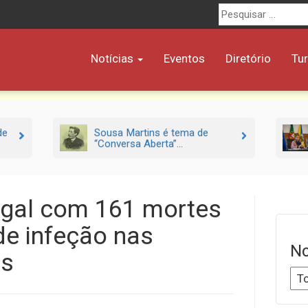
Procurar
por:
Notícias
Eventos
Diretório
Tu
de
Sousa Martins é tema de
“Conversa Aberta”...
ugal com 161 mortes
de infeção nas
No
as