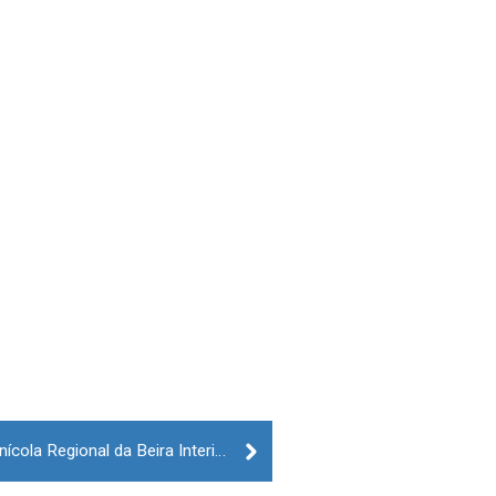
Loja Online da Comissão Vitivinícola Regional da Beira Interior já está online