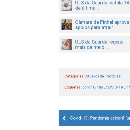
ULS da Guarda instala T
de última...
Câmara de Pinhel aprova
apoios para atrair...
ULS da Guarda regista
mais de meio...
Categorias:
Atualidade
,
Notícias
Etiquetas:
coronavírus
,
COVID-19
,
in
Post
navigation