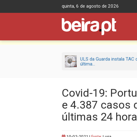
Skip
quinta, 6 de agosto de 2026
to
content
ULS da Guarda instala TAC 
última...
Covid-19: Port
e 4.387 casos 
últimas 24 hor
10-02-2021
|
fonte:
Lusa