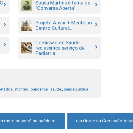
AC
Sousa Martins é tema de
“Conversa Aberta”...
Projeto Ativar + Mente no
Centro Cultural...
Comissão de Saúde
reclassifica serviço de
Pediatria...
fetados
,
mortes
,
pandemia
,
saúde
,
saúde pública
Covid-19: Pandemia deixará “um rasto pesado” na saúde mental da população